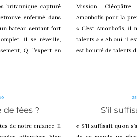
ros britannique capturé
Mission Cléopâtre
retrouve enfermé dans
Amonbofis pour la prem
’un bateau sentant fort
« C’est Amonbofis, il 
omplet. Il se réveille,
talents » « Ah oui, il es
sement, Q, l’expert en
est bourré de talents d
20
2
 de fées ?
S’il suffi
s de notre enfance. Il
« S’il suffisait qu’on s’
ondes, attentives, bien
de ce monde un rêve…