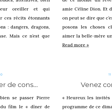
eur oreiller et qui
amie Céline Dion. Et 
r ces récits étonnants
on peut se dire que c’
ons : dangers, dragons,
posons les choses cl
sse. Mais ce n’est que
aimer la belle-mère u
Read more »
20
1
ner de cons…
Venez co
bien se passer Pierre
« Heureux les invités 
du film le « dîner de
programme de ce dima