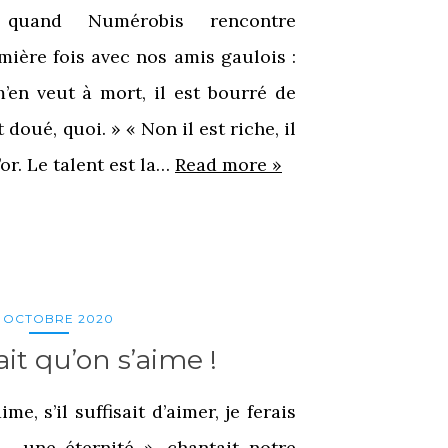
 quand Numérobis rencontre
ière fois avec nos amis gaulois :
m’en veut à mort, il est bourré de
t doué, quoi. » « Non il est riche, il
’or. Le talent est la…
Read more »
5 OCTOBRE 2020
sait qu’on s’aime !
aime, s’il suffisait d’aimer, je ferais
 une éternité », chantait notre