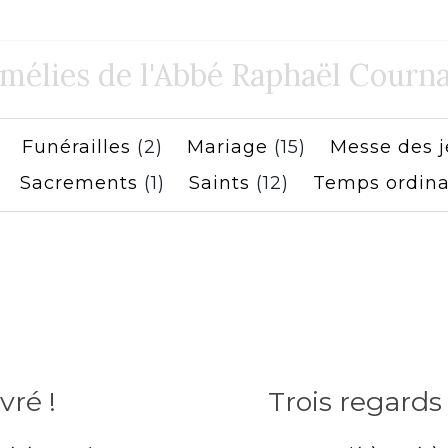
mélies de l'Abbé Raphaël Courna
)
Funérailles
(2)
Mariage
(15)
Messe des 
)
Sacrements
(1)
Saints
(12)
Temps ordina
ivré !
Trois regards