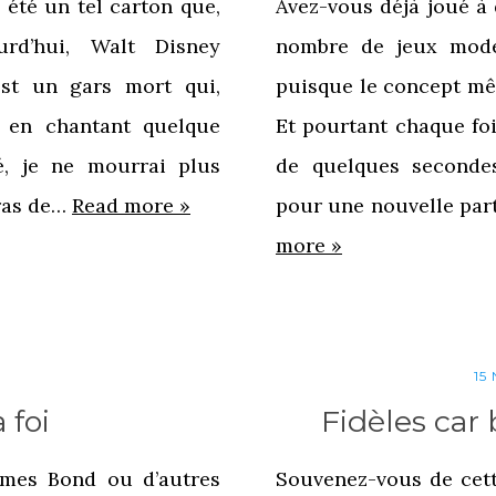
 été un tel carton que,
Avez-vous déjà joué à 
ourd’hui, Walt Disney
nombre de jeux mode
est un gars mort qui,
puisque le concept mêm
u en chantant quelque
Et pourtant chaque fo
é, je ne mourrai plus
de quelques secondes
bras de…
Read more »
pour une nouvelle par
more »
15
 foi
Fidèles car 
ames Bond ou d’autres
Souvenez-vous de cett