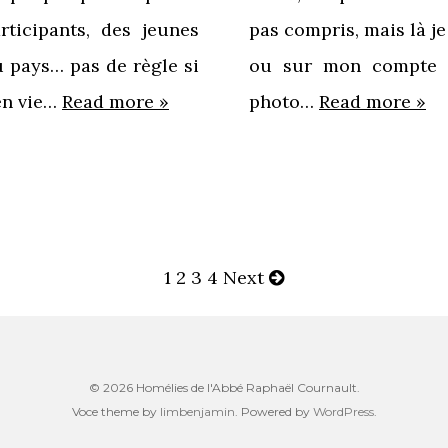
rticipants, des jeunes
pas compris, mais là j
u pays… pas de règle si
ou sur mon compte F
 en vie…
Read more »
photo…
Read more »
Navigation
1
2
3
4
Next
des
articles
© 2026 Homélies de l'Abbé Raphaël Cournault.
Voce theme by
limbenjamin
. Powered by
WordPress
.