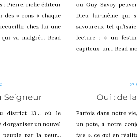
 : Pierre, riche éditeur
ou Guy Savoy peuvent
er des « cons » chaque
Dieu lui-même qui s
accueillir chez lui une
savoureux tel qu’Isaï
n qui va malgré…
Read
lecture : « un festi
capiteux, un…
Read mo
0
27
 Seigneur
Oui : de l
 district 13… où le
Parfois dans notre vie
 d’organiser un nouvel
un pote, à notre conjo
 peuple par la peur…
fais », ce qui en réalit