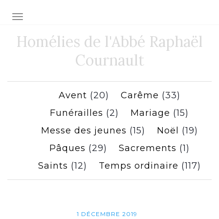
Toggle navigation
Homélies de l'Abbé Raphaël
Cournault
Avent
(20)
Carême
(33)
Funérailles
(2)
Mariage
(15)
Messe des jeunes
(15)
Noël
(19)
Pâques
(29)
Sacrements
(1)
Saints
(12)
Temps ordinaire
(117)
1 DÉCEMBRE 2019