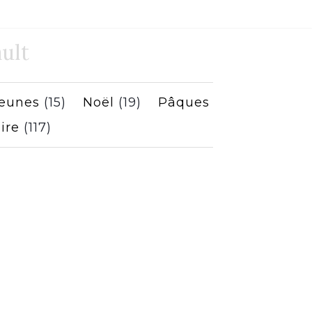
ult
jeunes
(15)
Noël
(19)
Pâques
ire
(117)