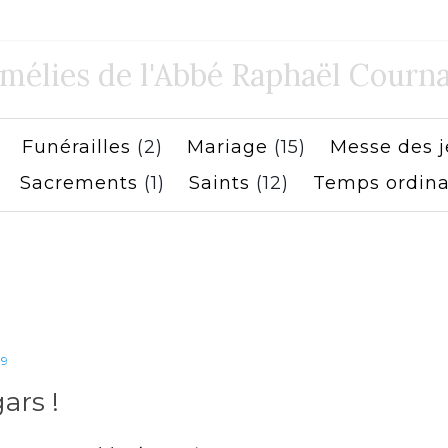
mélies de l'Abbé Raphaël Courna
)
Funérailles
(2)
Mariage
(15)
Messe des 
)
Sacrements
(1)
Saints
(12)
Temps ordina
19
ars !