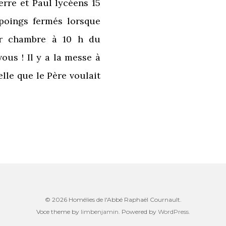
erre et Paul lycéens 15
poings fermés lorsque
ur chambre à 10 h du
vous ! Il y a la messe à
elle que le Père voulait
© 2026 Homélies de l'Abbé Raphaël Cournault.
Voce theme by
limbenjamin
. Powered by
WordPress
.