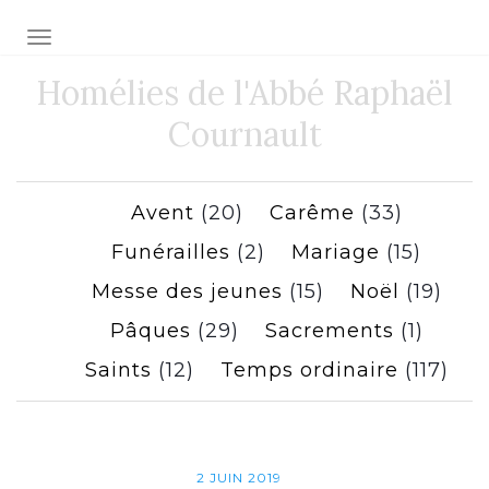
Toggle navigation
Homélies de l'Abbé Raphaël
Cournault
Avent
(20)
Carême
(33)
Funérailles
(2)
Mariage
(15)
Messe des jeunes
(15)
Noël
(19)
Pâques
(29)
Sacrements
(1)
Saints
(12)
Temps ordinaire
(117)
2 JUIN 2019