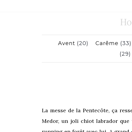
Ho
Avent
(20)
Carême
(33
(29
La messe de la Pentecôte, ça ress
Medor, un joli chiot labrador que 
running en forêt avec lui. A grand 