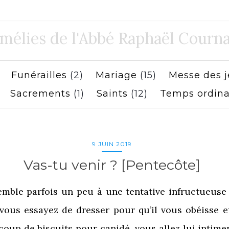
mélies de l'Abbé Raphaël Courna
)
Funérailles
(2)
Mariage
(15)
Messe des 
)
Sacrements
(1)
Saints
(12)
Temps ordina
9 JUIN 2019
Vas-tu venir ? [Pentecôte]
emble parfois un peu à une tentative infructueuse
vous essayez de dresser pour qu’il vous obéisse et
coup de biscuits pour canidé, vous allez lui intimer