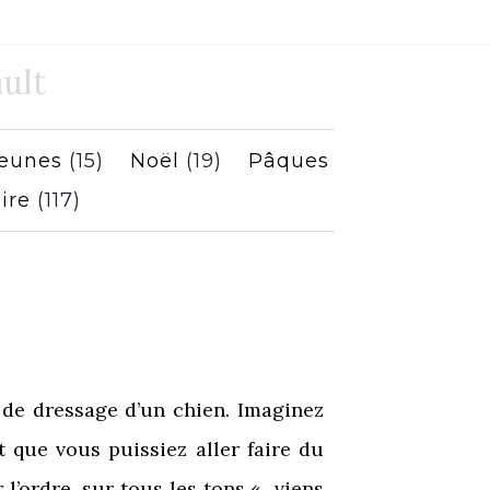
ult
jeunes
(15)
Noël
(19)
Pâques
ire
(117)
 de dressage d’un chien. Imaginez
 que vous puissiez aller faire du
 l’ordre, sur tous les tons « viens