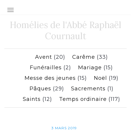
Toggle navigation
Homélies de l'Abbé Raphaël
Cournault
Avent
(20)
Carême
(33)
Funérailles
(2)
Mariage
(15)
Messe des jeunes
(15)
Noël
(19)
Pâques
(29)
Sacrements
(1)
Saints
(12)
Temps ordinaire
(117)
3 MARS 2019