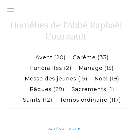
Toggle navigation
Homélies de l'Abbé Raphaël
Cournault
Avent
(20)
Carême
(33)
Funérailles
(2)
Mariage
(15)
Messe des jeunes
(15)
Noël
(19)
Pâques
(29)
Sacrements
(1)
Saints
(12)
Temps ordinaire
(117)
24 FÉVRIER 2019