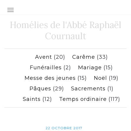
Toggle navigation
Homélies de l'Abbé Raphaël
Cournault
Avent
(20)
Carême
(33)
Funérailles
(2)
Mariage
(15)
Messe des jeunes
(15)
Noël
(19)
Pâques
(29)
Sacrements
(1)
Saints
(12)
Temps ordinaire
(117)
22 OCTOBRE 2017