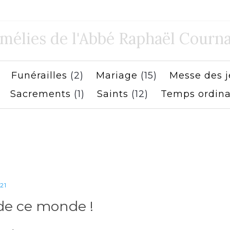
mélies de l'Abbé Raphaël Courna
)
Funérailles
(2)
Mariage
(15)
Messe des 
)
Sacrements
(1)
Saints
(12)
Temps ordina
21
 de ce monde !