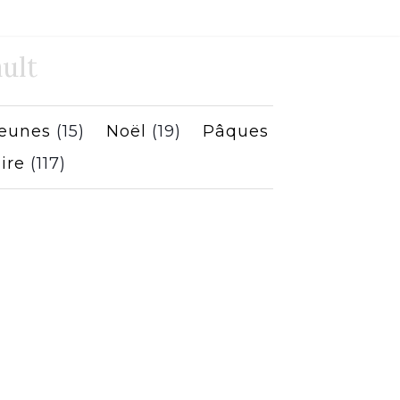
ult
jeunes
(15)
Noël
(19)
Pâques
ire
(117)